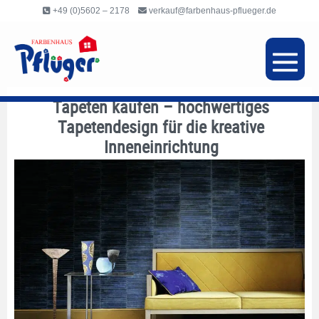
Inhalt
+49 (0)5602 – 2178
verkauf@farbenhaus-pflueger.de
springen
Tapeten kaufen – hochwertiges
Tapetendesign für die kreative
Inneneinrichtung