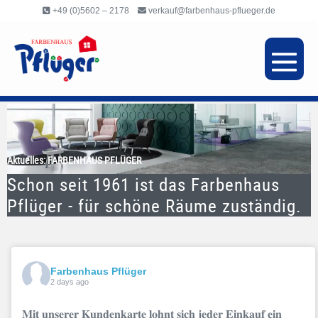
Inhalt
+49 (0)5602 – 2178
verkauf@farbenhaus-pflueger.de
springen
Aktuelles: FARBENHAUS PFLÜGER
Schon seit 1961 ist das Farbenhaus
Pflüger - für schöne Räume zuständig.
Farbenhaus Pflüger
2 days ago
𝐌𝐢𝐭 𝐮𝐧𝐬𝐞𝐫𝐞𝐫 𝐊𝐮𝐧𝐝𝐞𝐧𝐤𝐚𝐫𝐭𝐞 𝐥𝐨𝐡𝐧𝐭 𝐬𝐢𝐜𝐡 𝐣𝐞𝐝𝐞𝐫 𝐄𝐢𝐧𝐤𝐚𝐮𝐟 𝐞𝐢𝐧