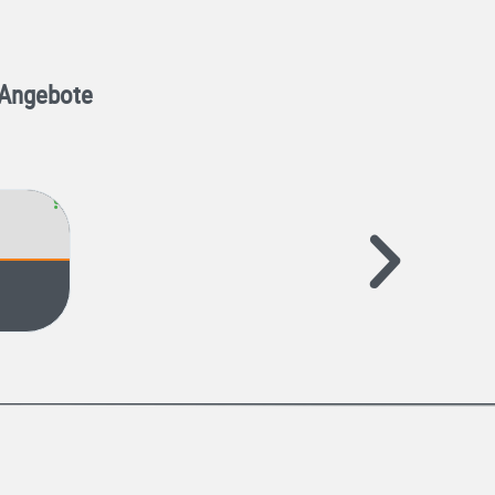
 Angebote
Christine D.





"Ich konnte mir problemlos 4 Angebote einhole
welcher Boden am besten zu mir passt."