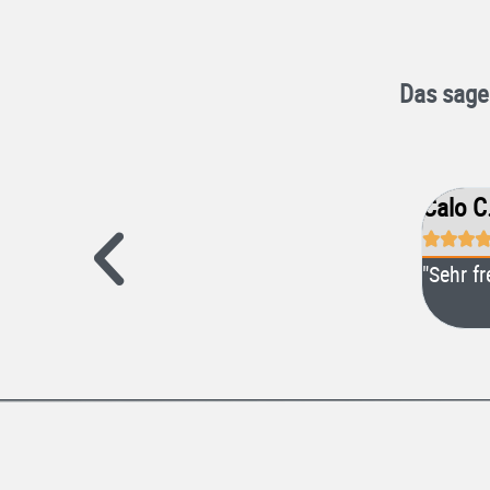
Das sage
Calo C



ot erhalten und gleich danach online ein
"Sehr f
innerhalb 10 Minuten.
e Zukunft. :)"