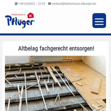
Inhalt
+49 (0)5602 – 2178
verkauf@farbenhaus-pflueger.de
springen
Altbelag fachgerecht entsorgen!